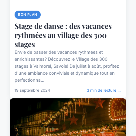
BON PLAN
Stage de danse : des vacances
rythmées au village des 300
stages
Envie de passer des vacances rythmées et
enrichissantes? Découvrez le Village des 300
stages à Valmorel, Savoie! De juillet à août, profitez
d'une ambiance conviviale et dynamique tout en
perfectionna...
19 septembre 2024
3 min de lecture →